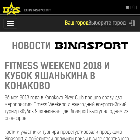
( 0 )
Ваш город
Выберите город
Переключатель
навигации
НОВОСТИ
FITNESS WEEKEND 201
26 мая 2018 года в Konakovo River Club прошло сразу два
КУБОК ЯШАНЬКИНА В
мероприятия: Fitness Weekend и ежегодный всероссийский
турнир «Кубок Яшанькина», где Binasport выступил одним из
КОНАКОВО
спонсоров.
Гости и участники турнира продегустировали продукцию
Binasport, а победители получили призы в виде спортивного