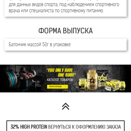
для данных видов спорта, под наблюдением спортивного
783 кДж
Энергетическая ценность
7
врача или специалиста по спортивному питанию.
(калорийность)
(186 ккал)
СПОСОБ ИСПОЛЬЗОВ
Батончик массой 50г в упаковке
ПРОДУКТ СОДЕРЖИТ
КАТАЛОГ ТОВАРОВ
32% HIGH PROTEIN
ВЕРНУТЬСЯ К ОФОРМЛЕНИЮ ЗАКАЗА