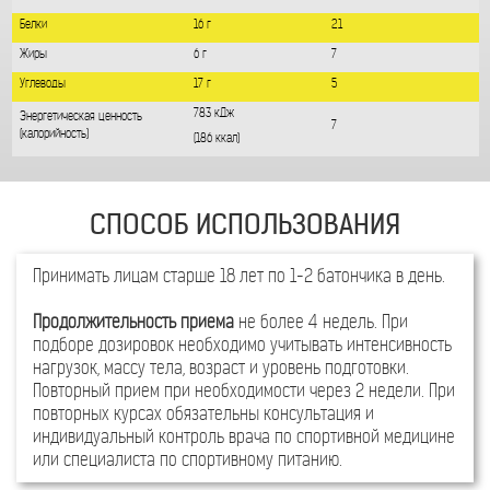
В 1 БАТОНЧИКЕ
16г
6г
Белки
Жиры
Принимать лицам старше 18 лет по 1-2 батончика в день.
Продолжительность приема
не более 4 недель. При
подборе дозировок необходимо учитывать интенсивность
Содержание в 1
% 
нагрузок, массу тела, возраст и уровень подготовки.
батончике (50г)
по
Повторный прием при необходимости через 2 недели. При
Коллаген
2,15 г
-
повторных курсах обязательны консультация и
индивидуальный контроль врача по спортивной медицине
Витамин С
8 мг
14
или специалиста по спортивному питанию.