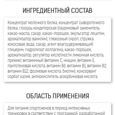
Витамин Е
2 мг
21
Витамин В1
0,3 мг
2
Витамин В2
0,3 мг
16
Концентрат молочного белка, концентрат сывороточного
белка, глазурь кондитерская (лауриновый заменитель
Витамин В6
0,4 мг
18
какао-масла, сахар, какао-порошок, эмульгатор лецитин,
ароматизатор ванилин), глюкозный сироп, стружка
Витамин В12
0,2 мкг
16
кокосовая, вода, сахар, агент влагоудерживающий
глицерин, гидролизат коллагена, какао-порошок,
Фолиевая к-та
55 мкг
2
ароматизатор, регулятор кислотности лимонная кислота,
премикс витаминный (витамин С, ниацин, витамин Е,
Биотин
21 мкг
41
пантотеновая кислота, витамин В6, витамин В1, витамин В2,
Ниацин
3 мг
14
витамин В12, фолиевая кислота, биотин), консервант
сорбат калия, антиокислитель аскорбиновая кислота.
Пантотеновая кислота
2 мг
2
Белки
16 г
21
Жиры
6 г
7
Для питания спортсменов в период интенсивных
Углеводы
17 г
5
тренировок в соответствии с программой, разработанной