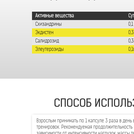
Активные вещества
Су
Схизандрины
0,1
Экдистен
0,3
Салидрозид
0,
Элеутерозиды
0,1
СПОСОБ ИСПОЛЬ
Взрослым принимать по 1 капсуле 3 раза в день
тренировок. Рекомендуемая продолжительность п
зависимости от интенсивности нагрузок, массы т