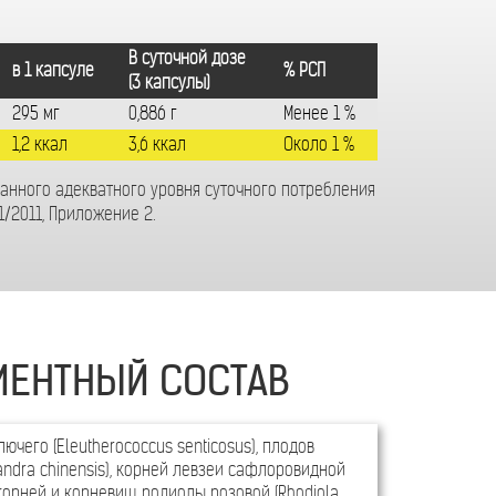
В суточной дозе
в 1 капсуле
% РСП
(3 капсулы)
295 мг
0,886 г
Менее 1 %
1,2 ккал
3,6 ккал
Около 1 %
ванного адекватного уровня суточного потребления
1/2011, Приложение 2.
ИЕНТНЫЙ СОСТАВ
ючего (Eleutherococcus senticosus), плодов
andra chinensis), корней левзеи сафлоровидной
 корней и корневищ родиолы розовой (Rhodiola