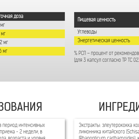
точная доза
Пищевая ценность
 мг
Углеводы
 мг
Энергетическая ценность
32 мг
6 мг
% РСП – процент от рекомендо
(для 3 капсул согласно ТР ТС 02
ЗОВАНИЯ
ИНГРЕД
 в период интенсивных
Экстракты: элеутерококка кол
риема - 2 недели, в
лимонника китайского (Schis
ела, возраста и уровня
(Rhaponticum carthamoides),