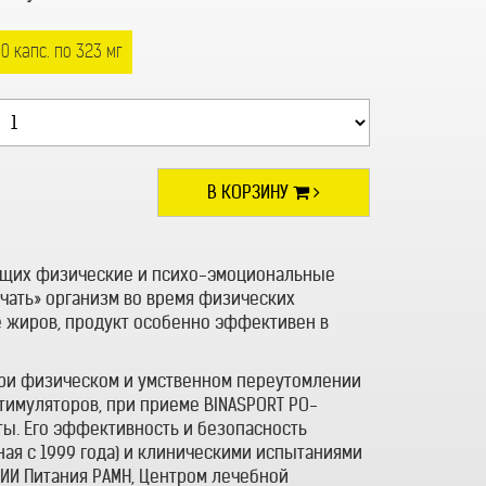
0 капс. по 323 мг
В КОРЗИНУ
ющих физические и психо-эмоциональные
ючать» организм во время физических
 жиров, продукт особенно эффективен в
при физическом и умственном переутомлении
стимуляторов, при приеме BINASPORT РО-
ы. Его эффективность и безопасность
ая с 1999 года) и клиническими испытаниями
НИИ Питания РАМН, Центром лечебной