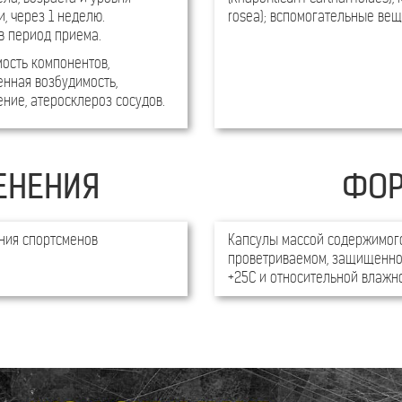
, через 1 неделю.
rosea); вспомогательные вещ
в период приема.
ость компонентов,
енная возбудимость,
ние, атеросклероз сосудов.
ЕНЕНИЯ
ФОР
ния спортсменов
Капсулы массой содержимого 
проветриваемом, защищенно
+25С и относительной влажно