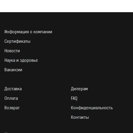
Информация о компании
Активные вещества
Суточная до
Сертификаты
Экдистен
6,5 мг
Новости
Салидрозид
4 мг
Наука и здоровье
Элеутерозиды
3,2 мг
Панаксозиды
2,34 мг
Вакансии
Схизандрин
1,2 мг
Доставка
Дилерам
Оплата
FAQ
СПОСОБ ИСПОЛЬЗОВ
Возврат
Конфиденциальность
Контакты