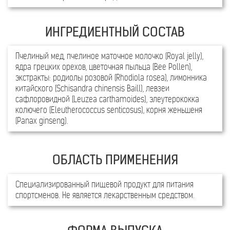
Пчелиный мед, пчелиное маточное молочко (Royal jelly),
ядра грецких орехов, цветочная пыльца (Bee Pollen),
экстракты: родиолы розовой (Rhodiola rosea), лимонника
китайского (Schisandra chinensis Baill), левзеи
сафлоровидной (Leuzea carthamoides), элеутерококка
колючего (Eleutherococсus senticosus), корня женьшеня
(Panax ginseng).
Специализированный пищевой продукт для питания
спортсменов. Не является лекарственным средством.