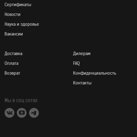
Сертификаты
Новости
Наука и здоровье
Вакансии
Доставка
Дилерам
На 100г. продукта
Оплата
FAQ
4,2 г.
17 ккал
Возврат
Конфиденциальность
Углеводы
Энергетическая ценность
Контакты
Мы в соц сетях
ПИЩЕВАЯ ЦЕННОСТЬ
Углеводы