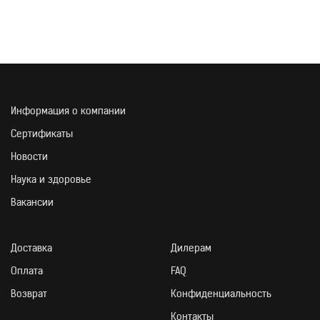
Пищевая ценность и активные вещества
в 100 г
Бета-аланин
100 г
Информация о компании
Энергетическая ценность
0 кДж/0 ккал
Сертификаты
Новости
Наука и здоровье
СПОСОБ ИСПОЛЬЗОВ
Вакансии
Доставка
Дилерам
Оплата
FAQ
Возврат
Конфиденциальность
Контакты