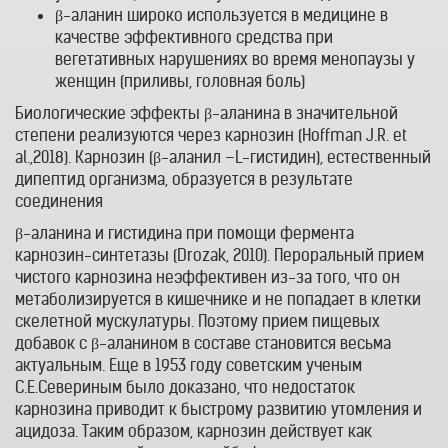
β-аланин широко используется в медицине в
качестве эффективного средства при
вегетативных нарушениях во время менопаузы у
женщин (приливы, головная боль)
Биологические эффекты β-аланина в значительной
степени реализуются через карнозин (Hoffman J.R. et
al.,2018). Карнозин (β-аланил –L-гистидин), естественный
дипептид организма, образуется в результате
соединения
β-аланина и гистидина при помощи фермента
карнозин-синтетазы (Drozak, 2010). Пероральный прием
чистого карнозина неэффективен из-за того, что он
метаболизируется в кишечнике и не попадает в клетки
скелетной мускулатуры. Поэтому прием пищевых
добавок с β-аланином в составе становится весьма
актуальным. Еще в 1953 году советским ученым
С.Е.Севериным было доказано, что недостаток
карнозина приводит к быстрому развитию утомления и
ацидоза. Таким образом, карнозин действует как