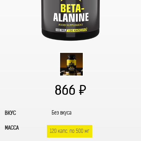
866
Без вкуса
ВКУС
МАССА
120 капс. по 500 мг