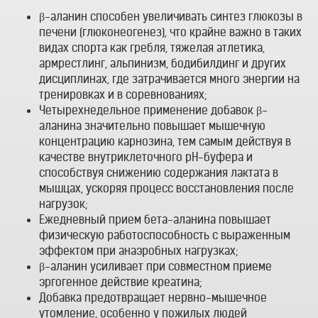
β-аланин способен увеличивать синтез глюкозы в
печени (глюконеогенез), что крайне важно в таких
видах спорта как гребля, тяжелая атлетика,
армрестлинг, альпинизм, бодибилдинг и других
дисциплинах, где затрачивается много энергии на
тренировках и в соревнованиях;
Четырехнедельное применение добавок β-
аланина значительно повышает мышечную
концентрацию карнозина, тем самым действуя в
качестве внутриклеточного pH-буфера и
способствуя снижению содержания лактата в
мышцах, ускоряя процесс восстановления после
нагрузок;
Ежедневный прием бета-аланина повышает
физическую работоспособность с выраженным
эффектом при анаэробных нагрузках;
β-аланин усиливает при совместном приеме
эргогенное действие креатина;
Добавка предотвращает нервно-мышечное
утомление, особенно у пожилых людей