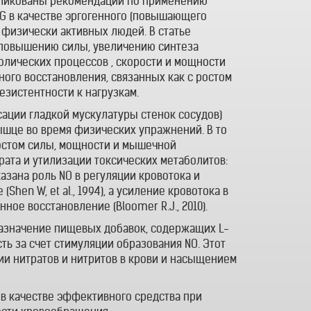
публикованы рекомендации по применению
G в качестве эргогенного (повышающего
 физически активных людей. В статье
т повышению силы, увеличению синтеза
лических процессов , скорости и мощности
го восстановления, связанных как с ростом
езистентности к нагрузкам.
сации гладкой мускулатуры стенок сосудов)
ышце во время физических упражнений. В то
остом силы, мощности и мышечной
рата и утилизации токсических метаболитов:
азана роль NO в регуляции кровотока и
hen W, et al., 1994), а усиление кровотока в
ное восстановление (Bloomer R.J., 2010).
азначение пищевых добавок, содержащих L-
ть за счет стимуляции образования NO. Этот
ии нитратов и нитритов в крови и насыщением
 в качестве эффективного средства при