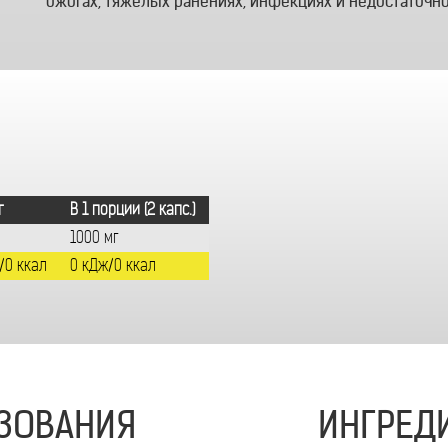
ожогах, тяжелых ранениях, инфекциях и недостаточн
г
В 1 порции (2 капс.)
1000 мг
/0 ккал
0 кДж/0 ккал
ЗОВАНИЯ
ИНГРЕД