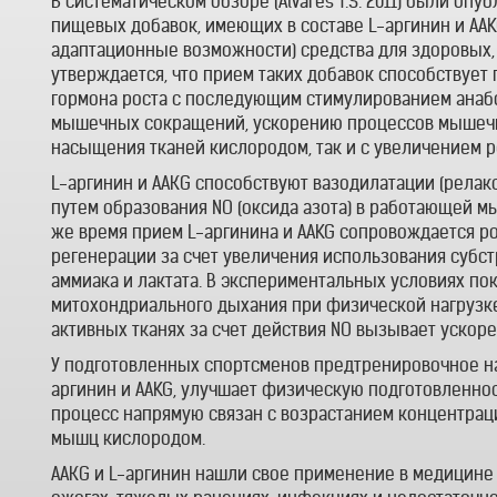
В систематическом обзоре (Alvares T.S. 2011) были о
пищевых добавок, имеющих в составе L-аргинин и AAK
адаптационные возможности) средства для здоровых,
утверждается, что прием таких добавок способствуе
гормона роста с последующим стимулированием анабо
мышечных сокращений, ускорению процессов мышечно
насыщения тканей кислородом, так и с увеличением р
L-аргинин и ААКG способствуют вазодилатации (релак
путем образования NO (оксида азота) в работающей м
же время прием L-аргинина и AAKG сопровождается р
регенерации за счет увеличения использования субст
аммиака и лактата. В экспериментальных условиях пок
митохондриального дыхания при физической нагрузке (S
активных тканях за счет действия NO вызывает ускорен
У подготовленных спортсменов предтренировочное н
аргинин и AAKG, улучшает физическую подготовленнос
процесс напрямую связан с возрастанием концентрац
мышц кислородом.
ААКG и L-аргинин нашли свое применение в медицине