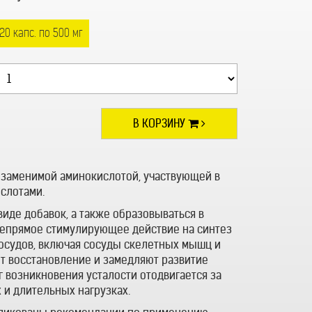
20 капс. по 500 мг
В КОРЗИНУ
 незаменимой аминокислотой, участвующей в
слотами.
виде добавок, а также образовываться в
 непрямое стимулирующее действие на синтез
осудов, включая сосуды скелетных мышц и
ют восстановление и замедляют развитие
г возникновения усталости отодвигается за
 и длительных нагрузках.