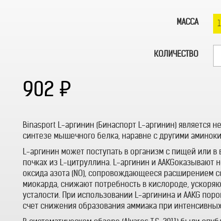
МАССА
1
КОЛИЧЕСТВО
902
Binasport L-аргинин (Бинаспорт L-аргинин) является
синтезе мышечного белка, наравне с другими аминоки
L-аргинин может поступать в организм с пищей или в 
почках из L-цитруллина. L-аргинин и AAKGоказывают
оксида азота (NO), сопровождающееся расширением с
миокарда, снижают потребность в кислороде, ускоря
усталости. При использовании L-аргинина и AAKG поро
счет снижения образования аммиака при интенсивных