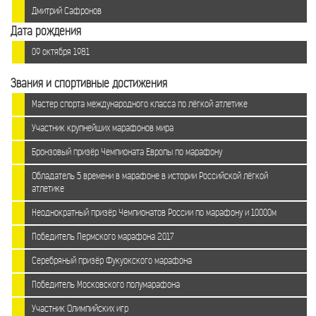
Дмитрий Сафронов
Дата рождения
09 октября 1981
Звания и спортивные достижения
Мастер спорта международного класса по лёгкой атлетике
Участник крупнейших марафонов мира
Бронзовый призёр Чемпионата Европы по марафону
Обладатель 5 времени в марафоне в истории Российской лёгкой
атлетике
Неоднократный призёр Чемпионатов России по марафону и 10000м
Победитель Пермского марафона 2017
Серебряный призёр Фукуокского марафона
Победитель Московского полумарафона
Участник Олимпийских игр