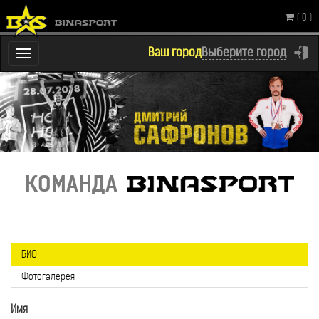
( 0 )
Ваш город
Выберите город
Переключатель
навигации
КОМАНДА
БИО
Фотогалерея
Имя