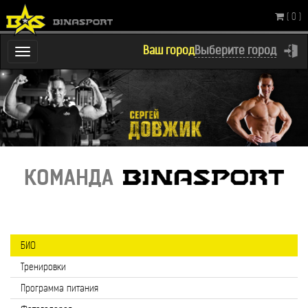
( 0 )
Ваш город
Выберите город
Переключатель
навигации
КОМАНДА
БИО
Тренировки
Программа питания