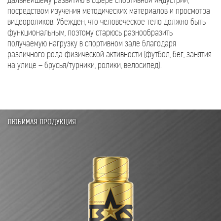
дальнейшему развитию в сфере спортивной индустрии,
посредством изучения методических материалов и просмотра
видеороликов. Убежден, что человеческое тело должно быть
функциональным, поэтому старюсь разнообразить
получаемую нагрузку в спортивном зале благодаря
различного рода физической активности (футбол, бег, занятия
на улице – брусья/турники, ролики, велосипед).