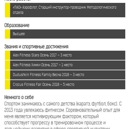
«ПАО» Аэрофлот, Старший инструктор-проводник Методологического
отдела
Образование
Высшее
Звания и спортивные достижения
Alex Fitness Stars Осень 2017 – 3 место
Alex Fitness Химки Осень 2017 – 1 место
Dudushkin Fitness Family Весна 2018 – 3 место
Сrocus Fitness Fair Осень 2018 – 5 место
Немного о себе
Спортом занимаюсь с самого детства (каратэ, футбол, бокс). С
2013 года увлекаюсь фитнесом. Соревновательный опыт для
меня является мотивирующим фактором, который
способствует прогрессу в тренировочном процессе и