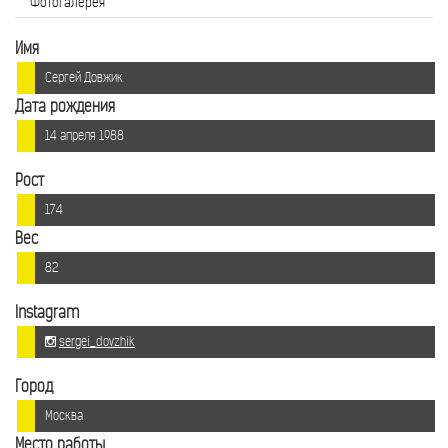
Фотогалерея
Имя
Сергей Довжик
Дата рождения
14 апреля 1988
Рост
174
Вес
82
Instagram
sergei_dovzhik
Город
Москва
Место работы